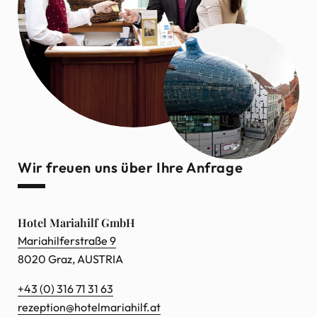
Wir freuen uns über Ihre Anfrage
Hotel Mariahilf GmbH
Maria­hil­fer­straße 9
8020 Graz, AUSTRIA
+43 (0) 316 71 31 63
rezep­tion@hotel­ma­ria­hilf.at