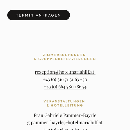
TERMIN ANFRAGEN
ZIMMER­BU­CHUNGEN
& GRUP­PEN­RE­SER­VIE­RUNGEN
rezeption@hotelmariahilf.at
+43 (0) 316 71 31 63 -50
+43 (0) 664 780 186 74
VERAN­STAL­TUNGEN
& HOTEL­LEI­TUNG
Frau Gabriele Pammer-Bayrle
g.pammer-bayrle@hotelmariahilf.at
+43 (0) 316 71 31 63 -50